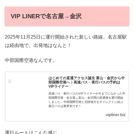
VIP LINERで名古屋→金沢
2025年11月25日に運行開始された新しい路線。名古屋駅
は経由地で、出発地はなんと！
中部国際空港なんです。
はじめての直通アクセス誕生 富山・金沢から中
部国際空港へ｜高速バス・夜行バスの予約は
VIPライナー
高速バス・夜行バスのVIPライナーが今までになかった中
部国際空港・名古屋↔富山・金沢間の直通便を運行開始
しました。中部国際空港と北陸地方をダイレクトに結ぶ
夜行バスは業界初です！
vipliner.biz
運行ルートはこんな感じ。