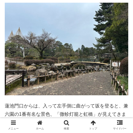
蓮池門口からは、入って左手側に曲がって坂を登ると、兼
六園の1番有名な景色、「微軫灯籠と虹橋」が見えてきま
す。
メニュー
ホーム
検索
トップ
サイドバー