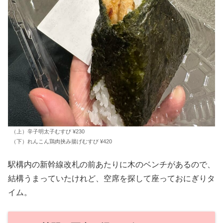
（上）辛子明太子むすび ¥230
（下）れんこん鶏肉挟み揚げむすび ¥420
駅構内の新幹線改札の前あたりに木のベンチがあるので、
結構うまっていたけれど、空席を探して座っておにぎりタ
イム。