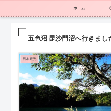
ホーム
五色沼 毘沙門沼へ行きまし
日本観光