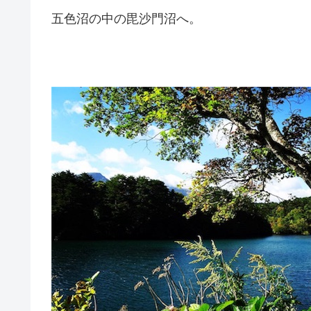
五色沼の中の毘沙門沼へ。