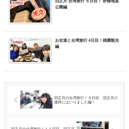
旧正月 台湾旅行 ６日目！ 野柳地質
台湾観光
公園編
お友達と台湾旅行 4日目！桃園観光
台湾観光
編
旧正月の台湾旅行！９日目、旧正月の
連休にはいりました編！
旧正月の台湾旅行！１１日目、旧正月