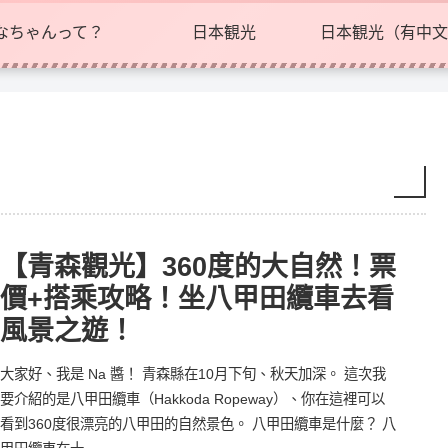
なちゃんって？
日本観光
日本観光（有中文
【青森觀光】360度的大自然！票
價+搭乘攻略！坐八甲田纜車去看
風景之遊！
大家好、我是 Na 醬！ 青森縣在10月下旬、秋天加深。 這次我
要介紹的是八甲田纜車（Hakkoda Ropeway）、你在這裡可以
看到360度很漂亮的八甲田的自然景色。 八甲田纜車是什麼？ 八