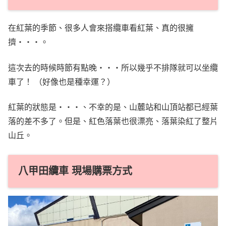
在紅葉的季節、很多人會來搭纜車看紅葉、真的很擁
擠・・・。
這次去的時候時節有點晚・・・所以幾乎不排隊就可以坐纜
車了！ （好像也是種幸運？）
紅葉的狀態是・・・、不幸的是、山麓站和山頂站都已經葉
落的差不多了。但是、紅色落葉也很漂亮、落葉染紅了整片
山丘。
八甲田纜車 現場購票方式