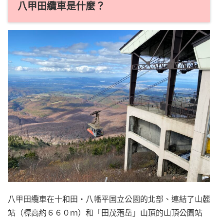
八甲田纜車是什麼？
八甲田纜車在十和田・八幡平国立公園的北部、連結了山麓
站（標高約６６０ｍ）和「田茂萢岳」山頂的山頂公園站