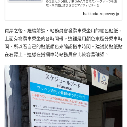
冬は雄大かつ厳しい寒さの八甲田でスノースポーツを満
喫。八甲田はさまざまなアクティビティを
hakkoda-ropeway.jp
買票之後、繼續前進、站務員會發纜車乘坐用的顏色貼紙、
上面有寫纜車乘坐的各時間帶。這裡是用顏色來區分乘車時
間、所以看自己的貼紙顏色來確認搭車時間。建議將貼紙貼
在右臂上、這樣在搭攔車時站務員會比較容易確認。