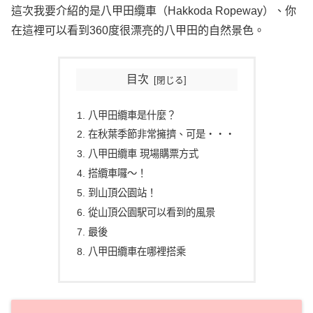
這次我要介紹的是八甲田纜車（Hakkoda Ropeway）、你
在這裡可以看到360度很漂亮的八甲田的自然景色。
目次
八甲田纜車是什麼？
在秋葉季節非常擁擠、可是・・・
八甲田纜車 現場購票方式
搭纜車囉～！
到山頂公園站！
從山頂公園駅可以看到的風景
最後
八甲田纜車在哪裡搭乘