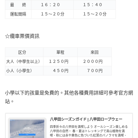
最 終
１６：２０
１５：４０
運転間隔
１５～２０分
１５～２０分
☆纜車票價資訊
区分
單程
來回
大人（中學生以上）
１２５０円
２０００円
小人（小學生）
４５０円
７００円
小學以下的孩童是免費的。其他各種費用詳細可參考官方網
站。
八甲田シーズンガイド | 八甲田ロープウェー
四季折々の八甲田を満喫しよう オールシーズン楽しめる
八甲田の自然。 春・夏はトレッキングで高山植物を満
喫、秋には赤や黄色に色づいた紅葉のパノラマを満喫、