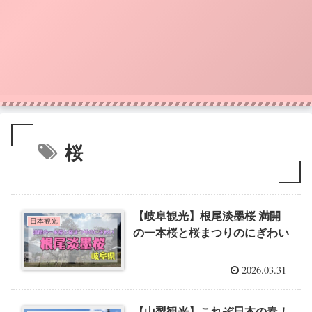
桜
【岐阜観光】根尾淡墨桜 満開
日本観光
の一本桜と桜まつりのにぎわい
2026.03.31
【山梨観光】これぞ日本の春！