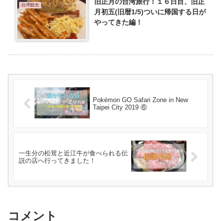
旧正月の台湾旅行！１６日目、旧正
台湾観光
月初五(旧暦1/5)ついに帰国する日が
やってきた編！
Pokémon GO Safari Zone in New
Taipei City 2019 ⑥
一生分の松茸と近江牛が食べられる伝
説の店へ行ってきました！
コメント